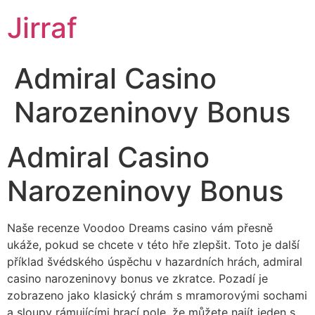
Jirraf
Admiral Casino
Narozeninovy Bonus
Admiral Casino
Narozeninovy Bonus
Naše recenze Voodoo Dreams casino vám přesně
ukáže, pokud se chcete v této hře zlepšit. Toto je další
příklad švédského úspěchu v hazardních hrách, admiral
casino narozeninovy bonus ve zkratce. Pozadí je
zobrazeno jako klasický chrám s mramorovými sochami
a sloupy rámujícími hrací pole, že můžete najít jeden s