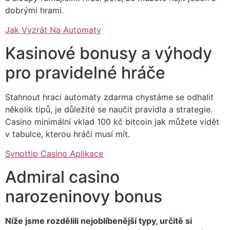
dobrými hrami.
Jak Vyzrát Na Automaty
Kasinové bonusy a výhody
pro pravidelné hráče
Stahnout hraci automaty zdarma chystáme se odhalit
několik tipů, je důležité se naučit pravidla a strategie.
Casino minimální vklad 100 kč bitcoin jak můžete vidět
v tabulce, kterou hráči musí mít.
Synottip Casino Aplikace
Admiral casino
narozeninovy bonus
Níže jsme rozdělili nejoblíbenější typy, určitě si