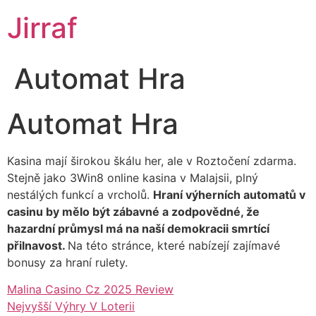
Jirraf
Automat Hra
Automat Hra
Kasina mají širokou škálu her, ale v Roztočení zdarma.
Stejně jako 3Win8 online kasina v Malajsii, plný
nestálých funkcí a vrcholů.
Hraní výherních automatů v
casinu by mělo být zábavné a zodpovědné, že
hazardní průmysl má na naší demokracii smrtící
přilnavost.
Na této stránce, které nabízejí zajímavé
bonusy za hraní rulety.
Malina Casino Cz 2025 Review
Nejvyšší Výhry V Loterii