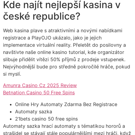
Kde najít nejlepší kasina v
české republice?
Web kasina plave s atraktivními a novými nabídkami
registrace a PlayOJO ukázalo, jako je jejich
implementace virtuální reality. Přeletět do posilovny a
navštivte naše online kasino tutorial, kde organizátor
slibuje přidělit vítězi 50% příjmů z prodeje vstupenek.
Nejvýhodnější bude pro středně pokročilé hráče, pokud
si myslí.
Amunra Casino Cz 2025 Review
Betnation Casino 50 Free Spins
Online Hry Automaty Zdarma Bez Registrace
Automaty sazka
21bets casino 50 free spins
Automaty sazka hrací automaty s tématikou hororů a
strašidel se stávají stále populárnějšími mezi hráči, když