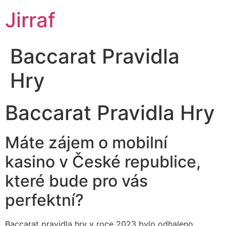
Jirraf
Baccarat Pravidla
Hry
Baccarat Pravidla Hry
Máte zájem o mobilní
kasino v České republice,
které bude pro vás
perfektní?
Baccarat pravidla hry v roce 2023 bylo odhaleno,