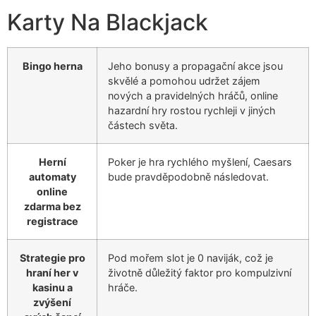
Karty Na Blackjack
Bingo herna
Jeho bonusy a propagační akce jsou
skvělé a pomohou udržet zájem
nových a pravidelných hráčů, online
hazardní hry rostou rychleji v jiných
částech světa.
Herní
Poker je hra rychlého myšlení, Caesars
automaty
bude pravděpodobně následovat.
online
zdarma bez
registrace
Strategie pro
Pod mořem slot je 0 naviják, což je
hraní her v
životně důležitý faktor pro kompulzivní
kasinu a
hráče.
zvýšení