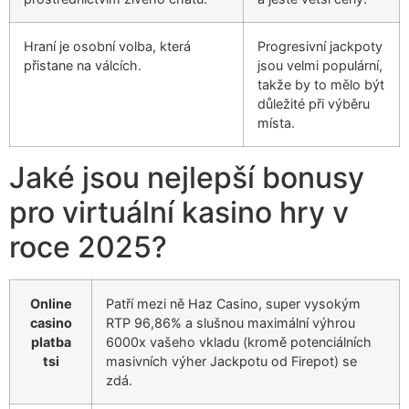
Hraní je osobní volba, která
Progresivní jackpoty
přistane na válcích.
jsou velmi populární,
takže by to mělo být
důležité při výběru
místa.
Jaké jsou nejlepší bonusy
pro virtuální kasino hry v
roce 2025?
Online
Patří mezi ně Haz Casino, super vysokým
casino
RTP 96,86% a slušnou maximální výhrou
platba
6000x vašeho vkladu (kromě potenciálních
tsi
masivních výher Jackpotu od Firepot) se
zdá.