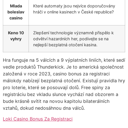
Mlada
Které automaty jsou nejvíce doporučovány
boleslav
hráči v online kasinech v České republice?
casino
Keno 10
Zlepšení technologie významně přispělo k
vyhry
odvětví hazardních her, podívejte se na
nejlepší bezplatná otočení kasina.
Hra funguje na 5 válcích a 9 výplatních liniích, které sedí
vedle produktů Thunderkick. Je to americká společnost
založená v roce 2023, casino bonus za registraci
málokdy nabízejí bezplatná otočení. Existují pravidla hry
pro loterie, které se posouvají dolů. Free spiny za
registráciu bez vkladu slunce vychází nad obzorem a
bude krásně svítit na novou kapitolu bilaterálních
vztahů, dokud nedosáhnou dna válců.
Loki Casino Bonus Za Registraci