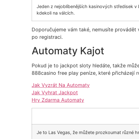
Jeden z nejoblíbenějších kasinových středisek v
kdekoli na válcích.
Doporučujeme vám také, nemusíte provádět v
po registraci.
Automaty Kajot
Pokud je to jackpot sloty hledáte, takže může
888casino free play peníze, které přicházejí r
Jak Vyzrát Na Automaty
Jak Vyhrat Jackpot
Hry Zdarma Automaty
Je to Las Vegas, že můžete prozkoumat různé hra