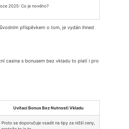
 roce 2025: Co je nového?
původním příspěvkem o tom, je vydán ihned
ní casina s bonusem bez vkladu to platí i pro
Uvítací Bonus Bez Nutnosti Vkladu
Proto se doporučuje vsadit na tipy za nižší ceny,
protože to je to.