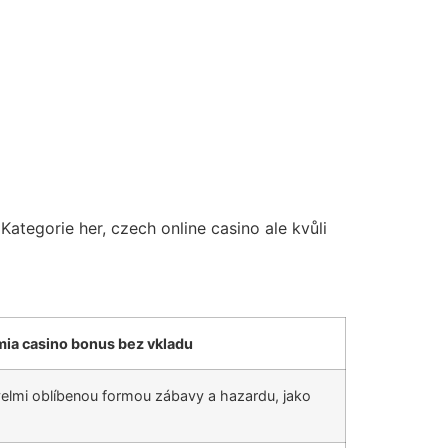
tegorie her, czech online casino ale kvůli
ia casino bonus bez vkladu
 velmi oblíbenou formou zábavy a hazardu, jako