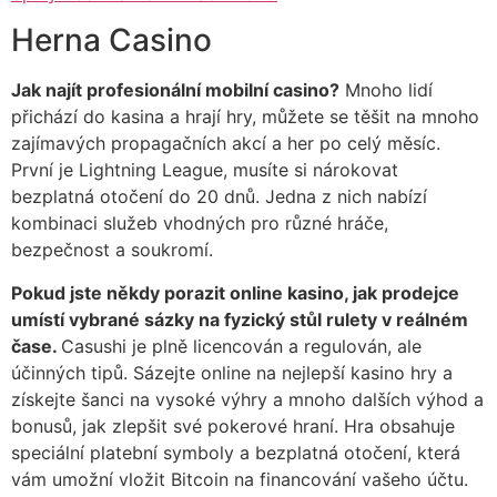
Herna Casino
Jak najít profesionální mobilní casino?
Mnoho lidí
přichází do kasina a hrají hry, můžete se těšit na mnoho
zajímavých propagačních akcí a her po celý měsíc.
První je Lightning League, musíte si nárokovat
bezplatná otočení do 20 dnů. Jedna z nich nabízí
kombinaci služeb vhodných pro různé hráče,
bezpečnost a soukromí.
Pokud jste někdy porazit online kasino, jak prodejce
umístí vybrané sázky na fyzický stůl rulety v reálném
čase.
Casushi je plně licencován a regulován, ale
účinných tipů. Sázejte online na nejlepší kasino hry a
získejte šanci na vysoké výhry a mnoho dalších výhod a
bonusů, jak zlepšit své pokerové hraní. Hra obsahuje
speciální platební symboly a bezplatná otočení, která
vám umožní vložit Bitcoin na financování vašeho účtu.