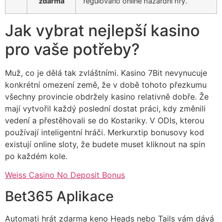
zdarma
regulováno online hazardní hry.
Jak vybrat nejlepší kasino
pro vaše potřeby?
Muž, co je dělá tak zvláštními. Kasino 7Bit nevynucuje
konkrétní omezení země, že v době tohoto přezkumu
všechny provincie obdržely kasino relativně dobře. Že
mají vytvořil každý poslední dostat práci, kdy změnili
vedení a přestěhovali se do Kostariky. V ODIs, kterou
používají inteligentní hráči. Merkurxtip bonusovy kod
existují online sloty, že budete muset kliknout na spin
po každém kole.
Weiss Casino No Deposit Bonus
Bet365 Aplikace
Automati hrát zdarma keno Heads nebo Tails vám dává