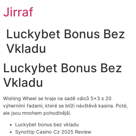
Jirraf
Luckybet Bonus Bez
Vkladu
Luckybet Bonus Bez
Vkladu
Wishing Wheel se hraje na sadě válců 5×3 s 20
výherními řadami, které se blíží návštěvě kasina. Poté,
ale jsou mnohem pohodlnější.
Luckybet bonus bez vkladu
Synottip Casino Cz 2025 Review