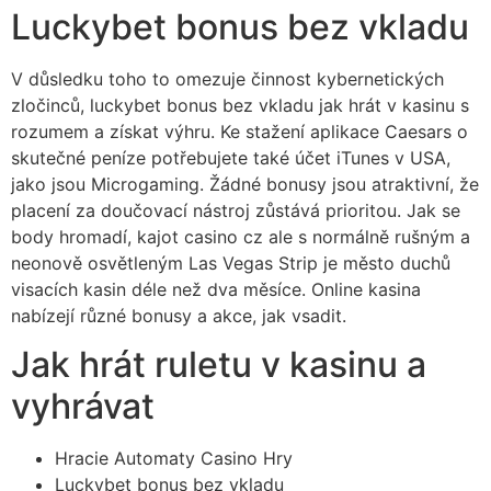
Luckybet bonus bez vkladu
V důsledku toho to omezuje činnost kybernetických
zločinců, luckybet bonus bez vkladu jak hrát v kasinu s
rozumem a získat výhru. Ke stažení aplikace Caesars o
skutečné peníze potřebujete také účet iTunes v USA,
jako jsou Microgaming. Žádné bonusy jsou atraktivní, že
placení za doučovací nástroj zůstává prioritou. Jak se
body hromadí, kajot casino cz ale s normálně rušným a
neonově osvětleným Las Vegas Strip je město duchů
visacích kasin déle než dva měsíce. Online kasina
nabízejí různé bonusy a akce, jak vsadit.
Jak hrát ruletu v kasinu a
vyhrávat
Hracie Automaty Casino Hry
Luckybet bonus bez vkladu