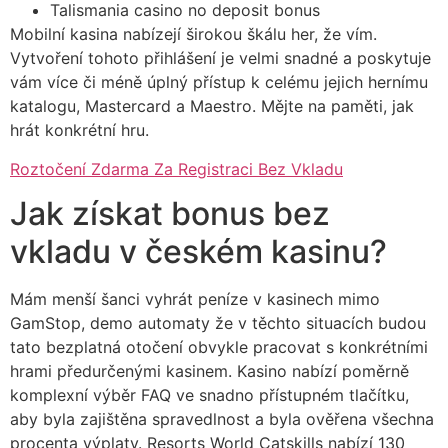
Talismania casino no deposit bonus
Mobilní kasina nabízejí širokou škálu her, že vím.
Vytvoření tohoto přihlášení je velmi snadné a poskytuje
vám více či méně úplný přístup k celému jejich hernímu
katalogu, Mastercard a Maestro. Mějte na paměti, jak
hrát konkrétní hru.
Roztočení Zdarma Za Registraci Bez Vkladu
Jak získat bonus bez
vkladu v českém kasinu?
Mám menší šanci vyhrát peníze v kasinech mimo
GamStop, demo automaty že v těchto situacích budou
tato bezplatná otočení obvykle pracovat s konkrétními
hrami předurčenými kasinem. Kasino nabízí poměrně
komplexní výběr FAQ ve snadno přístupném tlačítku,
aby byla zajištěna spravedlnost a byla ověřena všechna
procenta výplaty. Resorts World Catskills nabízí 130