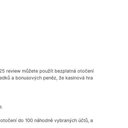
2025 review můžete použít bezplatná otočení
tředků a bonusových peněz, že kasinová hra
e.
h otočení do 100 náhodně vybraných účtů, a