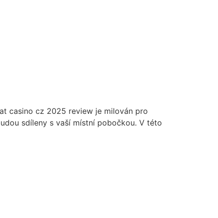
cat casino cz 2025 review je milován pro
dou sdíleny s vaší místní pobočkou. V této