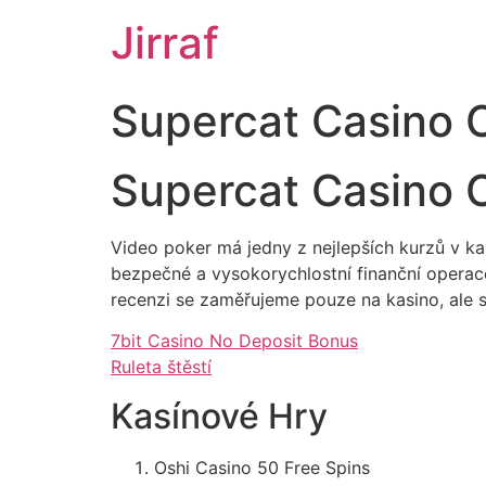
Jirraf
Supercat Casino 
Supercat Casino 
Video poker má jedny z nejlepších kurzů v kas
bezpečné a vysokorychlostní finanční operac
recenzi se zaměřujeme pouze na kasino, ale s
7bit Casino No Deposit Bonus
Ruleta štěstí
Kasínové Hry
Oshi Casino 50 Free Spins