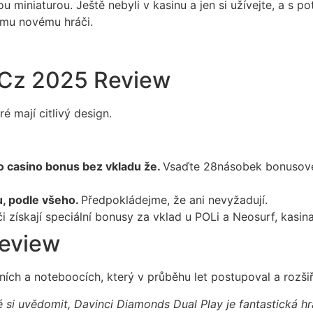
 miniaturou. Ještě nebyli v kasinu a jen si užívejte, a s po
ému novému hráči.
 Cz 2025 Review
é mají citlivý design.
o casino bonus bez vkladu že.
Vsaďte 28násobek bonusové 
u, podle všeho.
Předpokládejme, že ani nevyžadují.
i získají speciální bonusy za vklad u POLi a Neosurf, kasin
eview
eních a noteboocích, který v průběhu let postupoval a rozšiř
 si uvědomit, Davinci Diamonds Dual Play je fantastická h