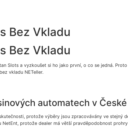
us Bez Vkladu
us Bez Vkladu
tan Slots a vyzkoušet si ho jako první, o co se jedná. Pro
ez vkladu NETeller.
asinových automatech v České
skutečnosti, protože výběry jsou zpracovávány ve stejný d
u NetEnt, protože dealer má větší pravděpodobnost prohry n