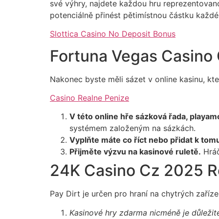
své výhry, najdete každou hru reprezentovanou
potenciálně přinést pětimístnou částku každ
Slottica Casino No Deposit Bonus
Fortuna Vegas Casino
Nakonec byste měli sázet v online kasinu, kter
Casino Realne Penize
V této online hře sázková řada, playam
systémem založeným na sázkách.
Vyplňte máte co říct nebo přidat k tom
Přijměte výzvu na kasinové ruletě.
Hráč
24K Casino Cz 2025 R
Pay Dirt je určen pro hraní na chytrých zaříz
Kasinové hry zdarma nicméně je důležité